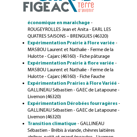
économique en maraîchage
-
ROUGEYROLLES Jean et Anita - EARL LES
QUATRES SAISONS – BRENGUES (46320)
Expérimentation Prairie à Flore variée
-
MASBOU Laurent et Nathalie - Ferme de la
Hulotte - Cajarc (46160) - Fiche pâturage
Expérimentation Prairie à flore variée
-
MASBOU Laurent et Nathalie - Ferme de la
Hulotte - Cajarc (46160) - Fiche Fauche
Expérimentation Prairies à Flore Variéé
-
GALLINEAU Sébastien - GAEC de Latapoune -
Livernon (46320)
Expérimentation Dérobées fourragères
-
GALLINEAU Sébastien - GAEC de Latapoune -
Livernon (46320)
Transition climatique
- GALLINEAU
Sébastien -
Brébis à viande, chèvres laitières
alplines, petit et grand épeautre - Livernon