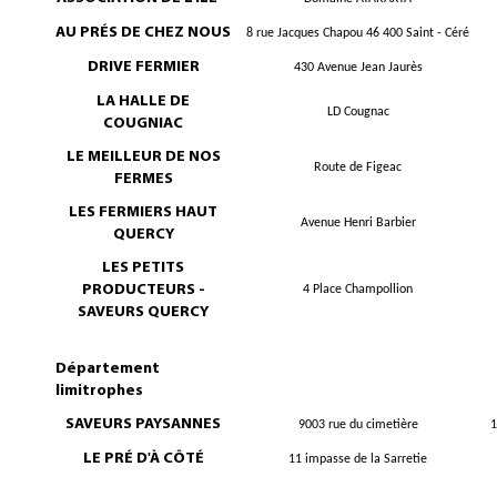
AU PRÉS DE CHEZ NOUS
8 rue Jacques Chapou 46 400 Saint - Céré
DRIVE FERMIER
430 Avenue Jean Jaurès
LA HALLE DE
LD Cougnac
COUGNIAC
LE MEILLEUR DE NOS
Route de Figeac
FERMES
LES FERMIERS HAUT
Avenue Henri Barbier
QUERCY
LES PETITS
PRODUCTEURS -
4 Place Champollion
SAVEURS QUERCY
Département
limitrophes
SAVEURS PAYSANNES
9003 rue du cimetière
1
LE PRÉ D'À CÔTÉ
11 impasse de la Sarretie