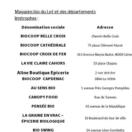
Magasins bio du Lot et des départements
limitrophes
:
Dénomination sociale
Adresse
BIOCOOP BELLE CROIX
Chemin Belle Croix
BIOCOOP CATHÉDRALE
75 place Clément Marot
BIOCOOP CROIX DE FER
563 Avenue Maryse Bastié, 46000 Cahor
LA VIE CLAIRE CAHORS
33 place Chapou
Aline Boutique Epicerie
2 rue drèche
BIOCOOP CAPDENAC
D840 Le VERN
AU SENS BIO
1 avenue Près Georges Pompidou
CANOPY FOOD
Rue de
Turenes
PENSÉE BIO
43 avenue de la République
LA GRAINE EN VRAC –
10 Boulevard du tour de ville
ÉPICERIE BIOLOGIQUE
BIO SWING
24 avenue Léon Gambetta