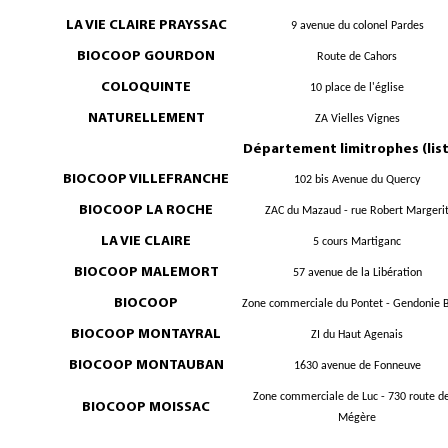
LA VIE CLAIRE PRAYSSAC
9 avenue du colonel Pardes
BIOCOOP GOURDON
Route de Cahors
COLOQUINTE
10 place de l'église
NATURELLEMENT
ZA Vielles Vignes
Département limitrophes (list
BIOCOOP VILLEFRANCHE
102 bis Avenue du Quercy
BIOCOOP LA ROCHE
ZAC du Mazaud - rue Robert Margeri
LA VIE CLAIRE
5 cours Martiganc
BIOCOOP MALEMORT
57 avenue de la Libération
BIOCOOP
Zone commerciale du Pontet - Gendonie 
BIOCOOP MONTAYRAL
ZI du Haut Agenais
BIOCOOP MONTAUBAN
1630 avenue de Fonneuve
Zone commerciale de Luc - 730 route de
BIOCOOP MOISSAC
Mégère