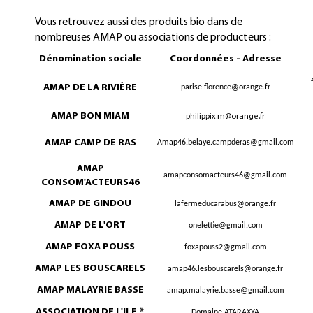
Vous retrouvez aussi des produits bio dans de
nombreuses AMAP ou associations de producteurs :
Dénomination sociale
Coordonnées - Adresse
AMAP DE LA RIVIÈRE
parise.florence@orange.fr
AMAP BON MIAM
philippix.m@orange.fr
AMAP CAMP DE RAS
Amap46.belaye.campderas@gmail.com
AMAP
amapconsomacteurs46@gmail.com
CONSOM'ACTEURS46
AMAP DE GINDOU
lafermeducarabus@orange.fr
AMAP DE L'ORT
onelettie@gmail.com
AMAP FOXA POUSS
foxapouss2@gmail.com
AMAP LES BOUSCARELS
amap46.lesbouscarels@orange.fr
AMAP MALAYRIE BASSE
amap.malayrie.basse@gmail.com
ASSOCIATION DE L'ILE *
Domaine ATARAXYA